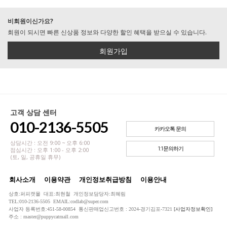
비회원이신가요?
회원이 되시면 빠른 신상품 정보와 다양한 할인 혜택을 받으실 수 있습니다.
회원가입
고객 상담 센터
010-2136-5505
카카오톡 문의
상담시간 : 오전 9:00 ~ 오후 6:00
1:1문의하기
점심시간 : 오후 1:00 - 오후 2:00
(토, 일, 공휴일 휴무)
회사소개
이용약관
개인정보취급방침
이용안내
상호:퍼피캣몰 대표:최현철 개인정보담당자:최혜림
TEL:010-2136-5505 EMAIL:codlab@super.com
사업자 등록번호:451-58-00854 통신판매업신고번호 : 2024-경기김포-7321
[사업자정보확인]
주소 : master@puppycatmall.com