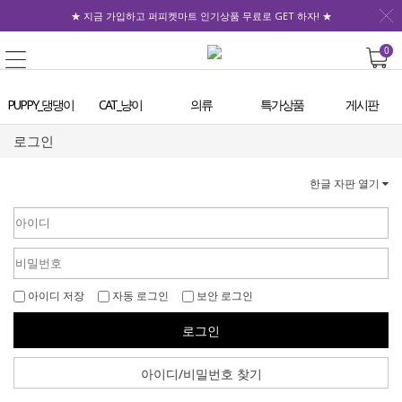
★ 지금 가입하고 퍼피켓마트 인기상품 무료로 GET 하자! ★
0
PUPPY_댕댕이
CAT_냥이
의류
특가상품
게시판
로그인
한글 자판 열기
아이디 저장
자동 로그인
보안 로그인
로그인
아이디/비밀번호 찾기