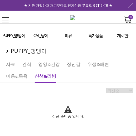
★ 지금 가입하고 퍼피켓마트 인기상품 무료로 GET 하자! ★
0
PUPPY_댕댕이
CAT_냥이
의류
특가상품
게시판
PUPPY_댕댕이
사료
간식
영양&건강
장난감
위생&배변
미용&목욕
산책&리빙
상품 준비중 입니다.