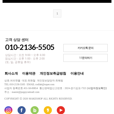
1
고객 상담 센터
010-2136-5505
카카오톡 문의
상담시간 : 오전 9:00 ~ 오후 6:00
1:1문의하기
점심시간 : 오후 1:00 - 오후 2:00
(토, 일, 공휴일 휴무)
회사소개
이용약관
개인정보취급방침
이용안내
상호:퍼피캣몰 대표:최현철 개인정보담당자:최혜림
TEL:010-2136-5505 EMAIL:codlab@super.com
사업자 등록번호:451-58-00854 통신판매업신고번호 : 2024-경기김포-7321
[사업자정보확인]
주소 : master@puppycatmall.com
COPYRIGHT ⓒ 2020 MAKESHOP ALL RIGHTS RESERVED.