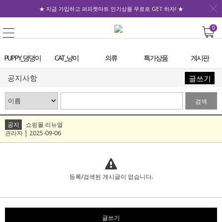
★ 지금 가입하고 퍼피켓마트 인기상품 무료로 GET 하자! ★
0
PUPPY_댕댕이
CAT_냥이
의류
특가상품
게시판
공지사항
글쓰기
검색
공지
쇼핑몰 리뉴얼
관리자 | 2025-09-06
등록/검색된 게시글이 없습니다.
글쓰기