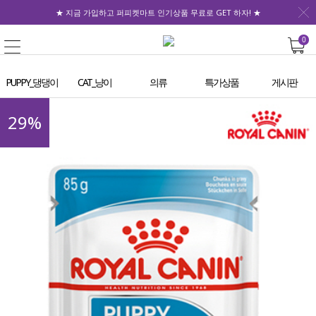
★ 지금 가입하고 퍼피켓마트 인기상품 무료로 GET 하자! ★
0
PUPPY_댕댕이
CAT_냥이
의류
특가상품
게시판
29
%